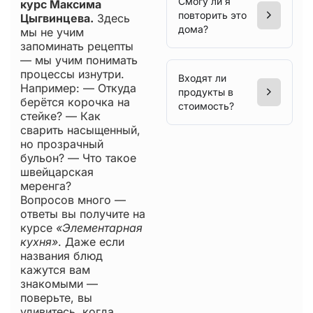
Смогу ли я
курс Максима
повторить это
Цыгвинцева.
Здесь
дома?
мы не учим
запоминать рецепты
— мы учим понимать
процессы изнутри.
Входят ли
Например: — Откуда
продукты в
берётся корочка на
стоимость?
стейке? — Как
сварить насыщенный,
но прозрачный
бульон? — Что такое
швейцарская
меренга?
Вопросов много —
ответы вы получите на
курсе
«Элементарная
кухня»
. Даже если
названия блюд
кажутся вам
знакомыми —
поверьте, вы
удивитесь, когда