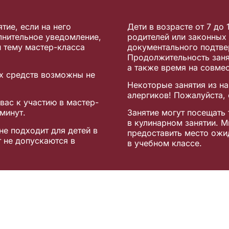
тие, если на него
Дети в возрасте от 7 до
олнительное уведомление,
родителей или законных
 тему мастер-класса
документального подтве
Продолжительность заня
а также время на совме
ых средств возможны не
Некоторые занятия из н
алергиков! Пожалуйста, 
вас к участию в мастер-
минут.
Занятие могут посещать 
в кулинарном занятии. 
не подходит для детей в
предоставить место ожи
т не допускаются в
в учебном классе.