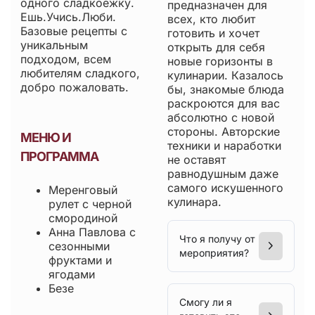
одного сладкоежку.
предназначен для
Ешь.Учись.Люби.
всех, кто любит
Базовые рецепты с
готовить и хочет
уникальным
открыть для себя
подходом, всем
новые горизонты в
любителям сладкого,
кулинарии. Казалось
добро пожаловать.
бы, знакомые блюда
раскроются для вас
абсолютно с новой
стороны. Авторские
МЕНЮ И
техники и наработки
ПРОГРАММА
не оставят
равнодушным даже
самого искушенного
Меренговый
кулинара.
рулет с черной
смородиной
Анна Павлова с
Что я получу от
сезонными
мероприятия?
фруктами и
ягодами
Безе
Смогу ли я