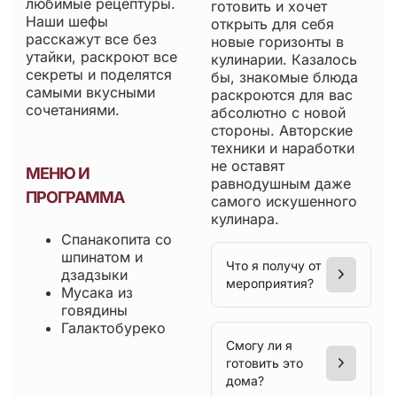
любимые рецептуры.
готовить и хочет
Наши шефы
открыть для себя
расскажут все без
новые горизонты в
утайки, раскроют все
кулинарии. Казалось
секреты и поделятся
бы, знакомые блюда
самыми вкусными
раскроются для вас
сочетаниями.
абсолютно с новой
стороны. Авторские
техники и наработки
не оставят
МЕНЮ И
равнодушным даже
ПРОГРАММА
самого искушенного
кулинара.
Спанакопита со
шпинатом и
Что я получу от
дзадзыки
мероприятия?
Мусака из
говядины
Галактобуреко
Смогу ли я
готовить это
дома?