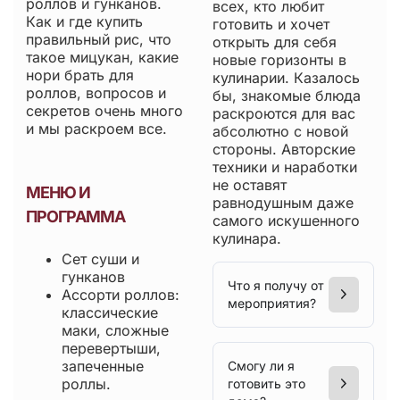
роллов и гунканов.
всех, кто любит
Как и где купить
готовить и хочет
правильный рис, что
открыть для себя
такое мицукан, какие
новые горизонты в
нори брать для
кулинарии. Казалось
роллов, вопросов и
бы, знакомые блюда
секретов очень много
раскроются для вас
и мы раскроем все.
абсолютно с новой
стороны. Авторские
техники и наработки
не оставят
МЕНЮ И
равнодушным даже
ПРОГРАММА
самого искушенного
кулинара.
Сет суши и
гунканов
Что я получу от
Ассорти роллов:
мероприятия?
классические
маки, сложные
перевертыши,
запеченные
Смогу ли я
роллы.
готовить это